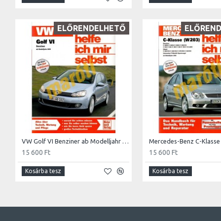
ELŐRENDELHETŐ
ELŐREN
VW Golf VI Benziner ab Modelljahr 2009 (Javítási kézikönyv)
15 600 Ft
15 600 Ft
Kosárba tesz
Kosárba tesz