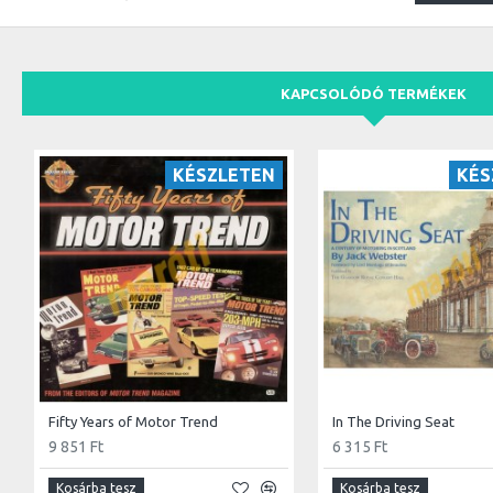
KAPCSOLÓDÓ TERMÉKEK
KÉSZLETEN
KÉS
Fifty Years of Motor Trend
In The Driving Seat
9 851 Ft
6 315 Ft
Kosárba tesz
Kosárba tesz