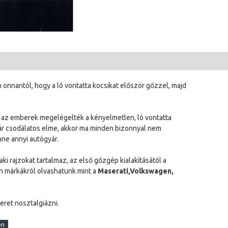
 onnantól, hogy a ló vontatta kocsikat először gőzzel, majd
n az emberek megelégelték a kényelmetlen, ló vontatta
pár csodálatos elme, akkor ma minden bizonnyal nem
nne annyi autógyár.
 rajzokat tartalmaz, az első gőzgép kialakításától a
n márkákról olvashatunk mint a
Maserati,Volkswagen,
eret nosztalgiázni.