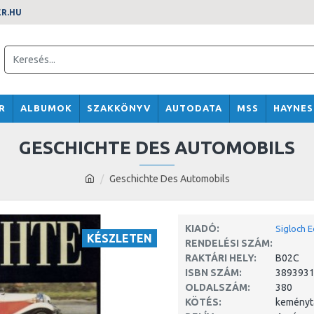
R.HU
R
ALBUMOK
SZAKKÖNYV
AUTODATA
MSS
HAYNE
GESCHICHTE DES AUTOMOBILS
Geschichte Des Automobils
KIADÓ:
Sigloch E
KÉSZLETEN
RENDELÉSI SZÁM:
RAKTÁRI HELY:
B02C
ISBN SZÁM:
389393
OLDALSZÁM:
380
KÖTÉS:
keményt