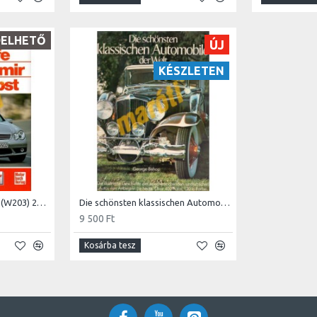
DELHETŐ
ÚJ
KÉSZLETEN
Mercedes-Benz C-Klasse (W203) 2000 (Javítási kézikönyv)
Die schönsten klassischen Automobile der Welt
9 500 Ft
Kosárba tesz