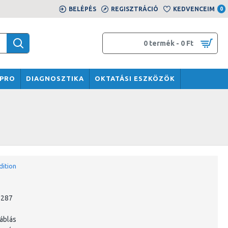
BELÉPÉS
REGISZTRÁCIÓ
KEDVENCEIM
0
0 termék - 0 Ft
SPRO
DIAGNOSZTIKA
OKTATÁSI ESZKÖZÖK
dition
1287
áblás