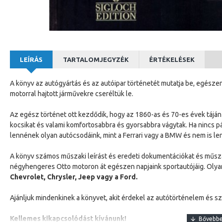
LEÍRÁS
TARTALOMJEGYZÉK
ÉRTÉKELÉSEK
A könyv az autógyártás és az autóipar történetét mutatja be, egészen
motorral hajtott járművekre cseréltük le.
Az egész történet ott kezdődik, hogy az 1860-as és 70-es évek tájá
kocsikat és valami komfortosabbra és gyorsabbra vágytak. Ha nincs 
lennének olyan autócsodáink, mint a Ferrari vagy a BMW és nem is le
A könyv számos műszaki leírást és eredeti dokumentációkat és műszaki
négyhengeres Otto motoron át egészen napjaink sportautójáig. Olya
Chevrolet, Chrysler, Jeep vagy a Ford.
Ajánljuk mindenkinek a könyvet, akit érdekel az autótörténelem és sz
Kellemes kikapcsolódást kívánunk!