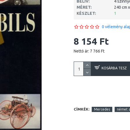
BELÍV:
4 színn
MÉRET:
240 cm x
KÉSZLET:
1
0 vélemény alap
8 154 Ft
Nettó ár: 7 766 Ft
KOSÁRBA TESZ
CÍMKÉK:
Mercedes
német 