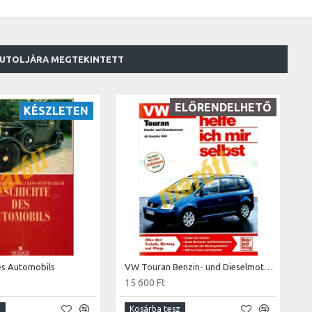
UTOLJÁRA MEGTEKINTETT
ELŐRENDELHETŐ
KÉSZLETEN
es Automobils
VW Touran Benzin- und Dieselmotoren ab Modelljahr 2003 (Javítási kézikönyv)
15 600 Ft
z
Kosárba tesz