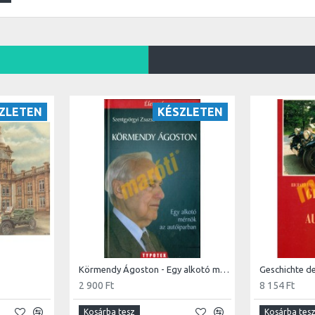
ZLETEN
KÉSZLETEN
Körmendy Ágoston - Egy alkotó mérnök az autóiparban
Geschichte d
2 900 Ft
8 154 Ft
Kosárba tesz
Kosárba tes