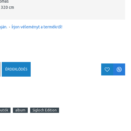
yomás
 320 cm
ján.
-
Írjon véleményt a termékről!
ÉRDEKLŐDÉS
autók
album
Sigloch Edition