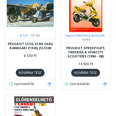
E.T.A.I
CIP 542
Haynes Publishing (motorok)
H3920
PEUGEOT SC50, SC80, SX80,
KAWASAKI Z1300, ZG1300
PEUGEOT SPEEDFIGHT,
TREKKER & VIVACITY
8 500 Ft
SCOOTERS (1996 - 08)
14 900 Ft
KOSÁRBA TESZ
KOSÁRBA TESZ
Gyorsvásárlás
Gyorsvásárlás
ELŐRENDELHETŐ