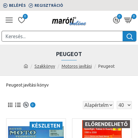
BELÉPÉS
REGISZTRÁCIÓ
0
0
0
PEUGEOT
Szakkönyv
Motoros javítási
Peugeot
Peugeot javítási könyv
0
ELŐRENDELHETŐ
KÉSZLETEN