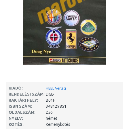
KIADÓ:
HEEL Verlag
RENDELÉSI SZÁM:
DGB
RAKTÁRI HELY:
B01F
ISBN SZÁM:
348129851
OLDALSZÁM:
256
NYELV:
német
KÖTÉS:
Keménykötés