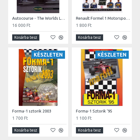
Autocourse - The Worlds Leading Grand Prix Annual
Renault Formel 1 Motorsport Buch
16 000 Ft
1 800 Ft
Kosárba tesz
Kosárba tesz
KÉSZLETEN
KÉSZLETEN
Forma-1 sztorik 2003
Forma-1 Sztorik '95
1 700 Ft
1 100 Ft
Kosárba tesz
Kosárba tesz