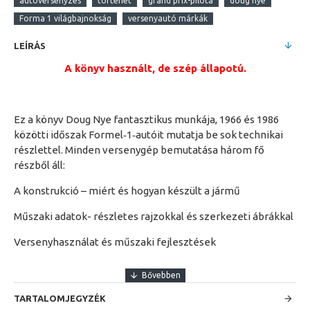
autóversenyzés
történet
grand prix-pilóta
doug nye
Forma 1 világbajnokság
versenyautó márkák
LEÍRÁS
A könyv használt, de szép állapotú.
Ez a könyv Doug Nye fantasztikus munkája, 1966 és 1986
közötti időszak Formel‑1‑autóit mutatja be sok technikai
részlettel. Minden versenygép bemutatása három fő
részből áll:
A konstrukció – miért és hogyan készült a jármű
Műszaki adatok- részletes rajzokkal és szerkezeti ábrákkal
Versenyhasználat és műszaki fejlesztések
TARTALOMJEGYZÉK