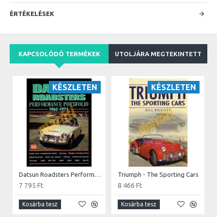
ÉRTÉKELÉSEK
KAPCSOLÓDÓ TERMÉKEK
UTOLJÁRA MEGTEKINTETT
KÉSZLETEN
KÉSZLETEN
Datsun Roadsters Performance Portfolio 1960-1971
Triumph - The Sporting Cars
7 795 Ft
8 466 Ft
Kosárba tesz
Kosárba tesz