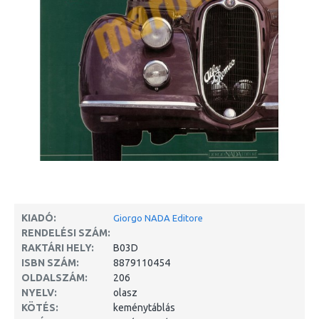
KIADÓ:
Giorgo NADA Editore
RENDELÉSI SZÁM:
RAKTÁRI HELY:
B03D
ISBN SZÁM:
8879110454
OLDALSZÁM:
206
NYELV:
olasz
KÖTÉS:
keménytáblás