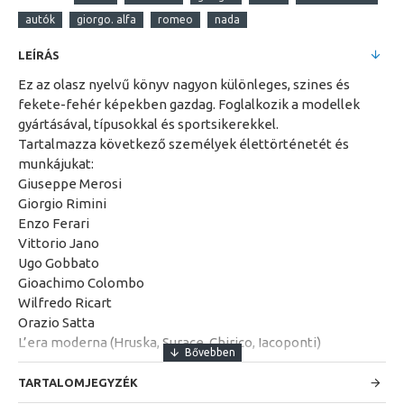
autók
giorgo. alfa
romeo
nada
LEÍRÁS
Ez az olasz nyelvű könyv nagyon különleges, szines és
fekete-fehér képekben gazdag. Foglalkozik a modellek
gyártásával, típusokkal és sportsikerekkel.
Tartalmazza következő személyek élettörténetét és
munkájukat:
Giuseppe Merosi
Giorgio Rimini
Enzo Ferari
Vittorio Jano
Ugo Gobbato
Gioachimo Colombo
Wilfredo Ricart
Orazio Satta
L’era moderna (Hruska, Surace, Chirico, Iacoponti)
TARTALOMJEGYZÉK