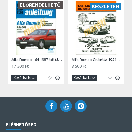
ELŐRENDELHETŐ
KÉSZLETEN
Alfa Romeo 164 1987-től (Javítási kézikönyv)
Alfa Romeo Giulietta 1954-1963
17 500 Ft
8 500 Ft
Kosárba tesz
Kosárba tesz
ELÉRHETŐSÉG