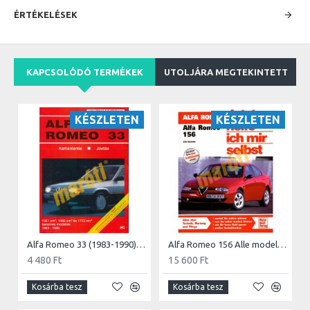
ÉRTÉKELÉSEK
KAPCSOLÓDÓ TERMÉKEK
UTOLJÁRA MEGTEKINTETT
KÉSZLETEN
KÉSZLETEN
Alfa Romeo 33 (1983-1990) (Javítási kézikönyv)
Alfa Romeo 156 Alle modelle (Javítási kézikönyv)
4 480 Ft
15 600 Ft
Kosárba tesz
Kosárba tesz