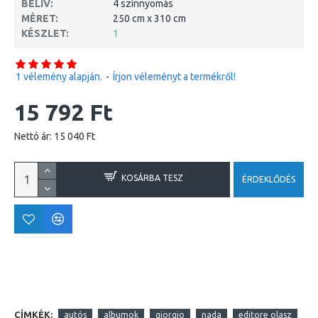
BELÍV:
4 színnyomás
MÉRET:
250 cm x 310 cm
KÉSZLET:
1
1 vélemény alapján.
-
Írjon véleményt a termékről!
15 792 Ft
Nettó ár: 15 040 Ft
KOSÁRBA TESZ
ÉRDEKLŐDÉS
CÍMKÉK:
autós
albumok
giorgio
nada
editore olasz