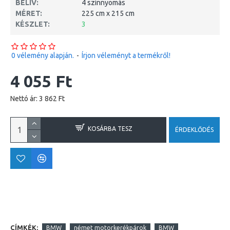
BELÍV:
4 színnyomás
MÉRET:
225 cm x 215 cm
KÉSZLET:
3
0 vélemény alapján.
-
Írjon véleményt a termékről!
4 055 Ft
Nettó ár: 3 862 Ft
KOSÁRBA TESZ
ÉRDEKLŐDÉS
CÍMKÉK:
BMW
német motorkerékpárok
BMW