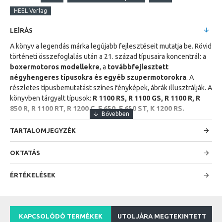
HEEL Verlag
LEÍRÁS
A könyv a legendás márka legújabb fejlesztéseit mutatja be. Rövid
történeti összefoglalás után a 21. század típusaira koncentrál: a
boxermotoros modellekre
, a
továbbfejlesztett
négyhengeres típusokra és egyéb szupermotorokra
. A
részletes típusbemutatást színes fényképek, ábrák illusztrálják. A
könyvben tárgyalt típusok:
R 1100 RS, R 1100 GS, R 1100 R, R
850 R, R 1100 RT, R 1200 C, F 650, F 650 ST, K 1200 RS.
TARTALOMJEGYZÉK
OKTATÁS
ÉRTÉKELÉSEK
KAPCSOLÓDÓ TERMÉKEK
UTOLJÁRA MEGTEKINTETT