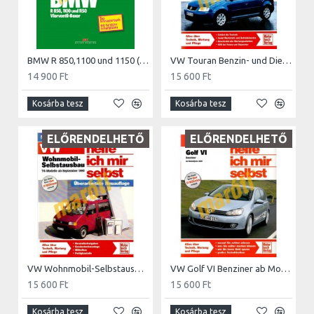
BMW R 850,1100 und 1150 (Javítási könyv)
VW Touran Benzin- und Dieselmotoren ab Modelljahr 2003 (Javítási kézikönyv)
14 900 Ft
15 600 Ft
Kosárba tesz
Kosárba tesz
ELŐRENDELHETŐ
ELŐRENDELHETŐ
VW Wohnmobil-Selbstausbau T4-Modelle ab September 1990 (Javítási kézikönyv)
VW Golf VI Benziner ab Modelljahr 2009 (Javítási kézikönyv)
15 600 Ft
15 600 Ft
Kosárba tesz
Kosárba tesz