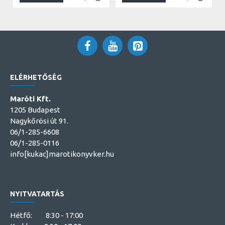
ELÉRHETŐSÉG
Maróti Kft.
1205 Budapest
Nagykőrösi út 91.
06/1-285-6608
06/1-285-0116
info[kukac]marotikonyvker.hu
NYITVATARTÁS
Hétfő: 8:30 - 17:00