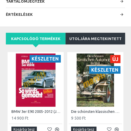
TARTALOMJEGYZÉK
ÉRTÉKELÉSEK
KAPCSOLÓDÓ TERMÉKEK
UTOLJÁRA MEGTEKINTETT
KÉSZLETEN
ÚJ
KÉSZLETEN
BMW 3er E90 2005-2012 (Javítási kézikönyv)
Die schönsten klassischen Automobile der Welt
14 900 Ft
9 500 Ft
Kosárba tesz
Kosárba tesz