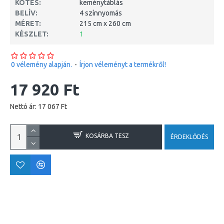
KÖTÉS:
keménytáblás
BELÍV:
4 színnyomás
MÉRET:
215 cm x 260 cm
KÉSZLET:
1
0 vélemény alapján.
-
Írjon véleményt a termékről!
17 920 Ft
Nettó ár: 17 067 Ft
KOSÁRBA TESZ
ÉRDEKLŐDÉS