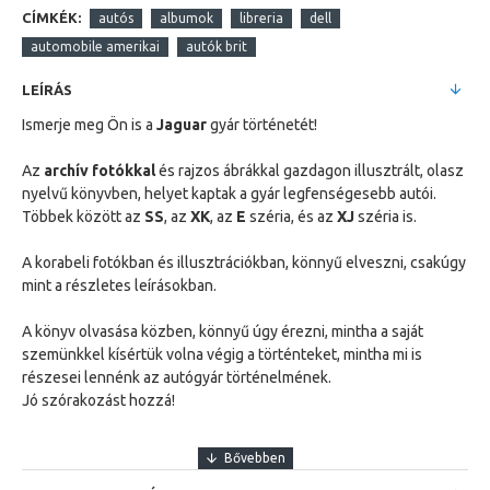
CÍMKÉK:
autós
albumok
libreria
dell
automobile amerikai
autók brit
LEÍRÁS
Ismerje meg Ön is a
Jaguar
gyár történetét!
Az
archív fotókkal
és rajzos ábrákkal gazdagon illusztrált, olasz
nyelvű könyvben, helyet kaptak a gyár legfenségesebb autói.
Többek között az
SS
, az
XK
, az
E
széria, és az
XJ
széria is.
A korabeli fotókban és illusztrációkban, könnyű elveszni, csakúgy
mint a részletes leírásokban.
A könyv olvasása közben, könnyű úgy érezni, mintha a saját
szemünkkel kísértük volna végig a történteket, mintha mi is
részesei lennénk az autógyár történelmének.
Jó szórakozást hozzá!