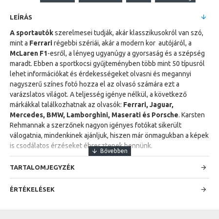
LEÍRÁS
A sportautók
szerelmesei tudják, akár klasszikusokról van szó,
mint a
Ferrari
régebbi szériái, akár a modern kor autójáról, a
McLaren F1
-esről, a lényeg ugyanúgy a gyorsaság és a szépség
maradt. Ebben a sportkocsi gyűjteményben több mint 50 típusról
lehet információkat és érdekességeket olvasni és megannyi
nagyszerű színes fotó hozza el az olvasó számára ezt a
varázslatos világot. A teljesség igénye nélkül, a következő
márkákkal találkozhatnak az olvasók:
Ferrari, Jaguar,
Mercedes, BMW, Lamborghini, Maserati és Porsche
. Karsten
Rehmannak a szerzőnek nagyon igényes fotókat sikerült
válogatnia, mindenkinek ajánljuk, hiszen már önmagukban a képek
is csodálatos érzéseket ébresztenek bennünk.
TARTALOMJEGYZÉK
ÉRTÉKELÉSEK