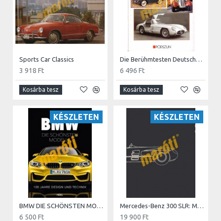
Sports Car Classics
Die Berühmtesten Deutschen Sportwagen aller Zeiten
3 918 Ft
6 496 Ft
Kosárba tesz
Kosárba tesz
KÉSZLETEN
KÉSZLETEN
BMW DIE SCHÖNSTEN MODELLE
Mercedes-Benz 300 SLR: Meilensteine des Motorsports, Band 1 - HASZNÁLT
6 500 Ft
19 900 Ft