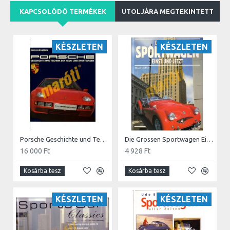
KAPCSOLÓDÓ TERMÉKEK
UTOLJÁRA MEGTEKINTETT
KÉSZLETEN
KÉSZLETEN
Porsche Geschichte und Technik der Renn- und Sportwagen
Die Grossen Sportwagen Einst und Jetzt
16 000 Ft
4 928 Ft
Kosárba tesz
Kosárba tesz
KÉSZLETEN
KÉSZLETEN