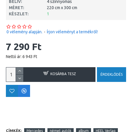
BELÍV:
4 színnyomás
MÉRET:
220 cm x 300 cm
KÉSZLET:
1
0 vélemény alapján.
-
Írjon véleményt a termékről!
7 290 Ft
Nettó ár: 6 943 Ft
KOSÁRBA TESZ
ÉRDEKLŐDÉS
CÍMKÉK:
Mercedes
német autók
album
HEEL Verlag