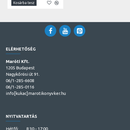
Kosárba tesz
ELÉRHETŐSÉG
Maróti Kft.
1205 Budapest
Nagykőrösi út 91.
06/1-285-6608
06/1-285-0116
info[kukac]marotikonyvker.hu
NYITVATARTÁS
Hétfő: 8:30 - 17:00