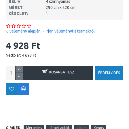
BELÍV:
4 színnyomás
MÉRET:
290 cm x 220 cm
KÉSZLET:
1
0 vélemény alapján.
-
Írjon véleményt a termékről!
4 928 Ft
Nettó ár: 4 693 Ft
KOSÁRBA TESZ
ÉRDEKLŐDÉS
CÍMKÉK:
Mercedes
német autók
album
Xenos