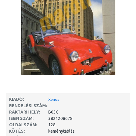
KIADÓ:
Xenos
RENDELÉSI SZÁM:
RAKTÁRI HELY:
B03C
ISBN SZÁM:
3821208678
OLDALSZÁM:
128
KÖTÉS:
keménytáblás