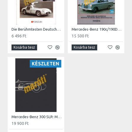
Die Berühmtesten Deutschen Sportwagen aller Zeiten
Mercedes-Benz 190c/190Dc/200/200D Restaurierungs-Anleitung 1961-1968
6 496 Ft
15 500 Ft
Kosárba tesz
Kosárba tesz
KÉSZLETEN
Mercedes-Benz 300 SLR: Meilensteine des Motorsports, Band 1 - HASZNÁLT
19 900 Ft