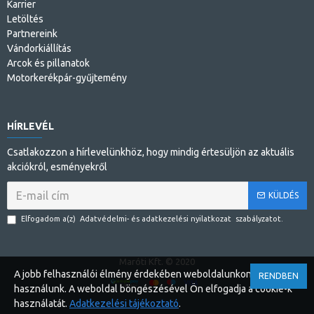
Karrier
Letöltés
Partnereink
Vándorkiállítás
Arcok és pillanatok
Motorkerékpár-gyűjtemény
HÍRLEVÉL
Csatlakozzon a hírlevelünkhöz, hogy mindig értesüljön az aktuális
akciókról, esményekről
KÜLDÉS
Elfogadom a(z)
Adatvédelmi- és adatkezelési nyilatkozat
szabályzatot.
Maróti Kft. © 2020
A jobb felhasználói élmény érdekében weboldalunkon cookie-kat
RENDBEN
használunk. A weboldal böngészésével Ön elfogadja a cookie-k
használatát.
Adatkezelési tájékoztató
.