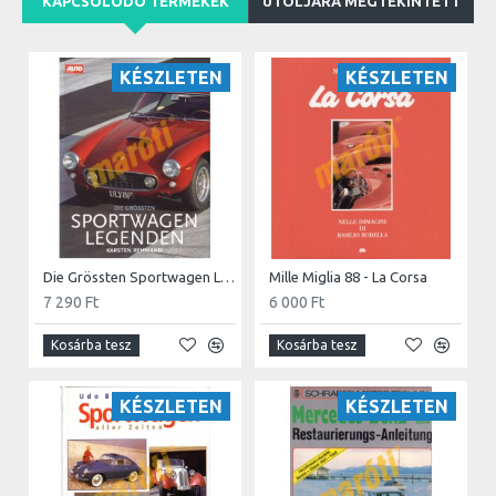
KAPCSOLÓDÓ TERMÉKEK
UTOLJÁRA MEGTEKINTETT
KÉSZLETEN
KÉSZLETEN
Die Grössten Sportwagen Legenden
Mille Miglia 88 - La Corsa
7 290 Ft
6 000 Ft
Kosárba tesz
Kosárba tesz
KÉSZLETEN
KÉSZLETEN