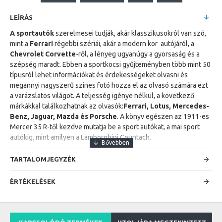
LEÍRÁS
A sportautók
szerelmesei tudják, akár klasszikusokról van szó,
mint a
Ferrari
régebbi szériái, akár a modern kor autójáról, a
Chevrolet Corvette
-ről, a lényeg ugyanúgy a gyorsaság és a
szépség maradt. Ebben a sportkocsi gyűjteményben több mint 50
típusról lehet információkat és érdekességeket olvasni és
megannyi nagyszerű színes fotó hozza el az olvasó számára ezt
a varázslatos világot. A teljesség igénye nélkül, a következő
márkákkal találkozhatnak az olvasók:
Ferrari, Lotus, Mercedes-
Benz, Jaguar, Mazda és Porsche
. A könyv egészen az 1911-es
Mercer 35 R-től kezdve mutatja be a sport autókat, a mai sport
autókig, mint amilyen a Lamborghini Countach.
TARTALOMJEGYZÉK
ÉRTÉKELÉSEK