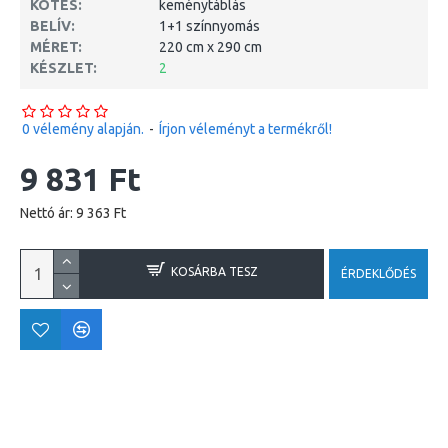
KÖTÉS:
keménytáblás
BELÍV:
1+1 színnyomás
MÉRET:
220 cm x 290 cm
KÉSZLET:
2
0 vélemény alapján.
-
Írjon véleményt a termékről!
9 831 Ft
Nettó ár: 9 363 Ft
KOSÁRBA TESZ
ÉRDEKLŐDÉS