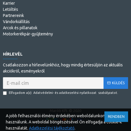
Karrier
Letöltés
Partnereink
Vándorkiállítás
Arcok és pillanatok
Motorkerékpár-gyűjtemény
HÍRLEVÉL
Csatlakozzon a hírlevelünkhöz, hogy mindig értesüljön az aktuális
akciókról, esményekről
KÜLDÉS
Elfogadom a(z)
Adatvédelmi- és adatkezelési nyilatkozat
szabályzatot.
Maróti Kft. © 2020
A jobb felhasználói élmény érdekében weboldalunkon cookie-kat
RENDBEN
használunk. A weboldal böngészésével Ön elfogadja a cookie-k
használatát.
Adatkezelési tájékoztató
.