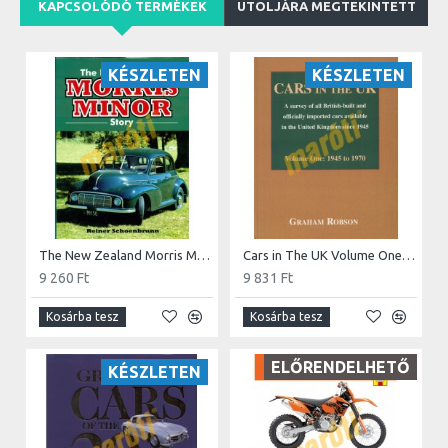
KAPCSOLÓDÓ TERMÉKEK
UTOLJÁRA MEGTEKINTETT
KÉSZLETEN
KÉSZLETEN
The New Zealand Morris Minor Story
Cars in The UK Volume One: 1945-1970
9 260 Ft
9 831 Ft
Kosárba tesz
Kosárba tesz
ELŐRENDELHETŐ
KÉSZLETEN