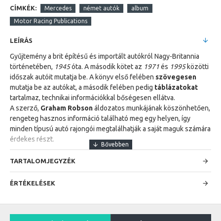
CÍMKÉK:
Mercedes
német autók
album
Motor Racing Publications
LEÍRÁS
Gyűjtemény a brit építésű és importált autókról Nagy-Britannia
történetében,
1945
óta. A második kötet az
1971
és
1995
közötti
időszak autóit mutatja be. A könyv első felében
szövegesen
mutatja be az autókat, a második felében pedig
táblázatokat
tartalmaz, technikai információkkal bőségesen ellátva.
A szerző,
Graham Robson
áldozatos munkájának köszönhetően,
rengeteg hasznos információ található meg egy helyen, így
minden típusú autó rajongói megtalálhatják a saját maguk számára
érdekes részt.
TARTALOMJEGYZÉK
ÉRTÉKELÉSEK