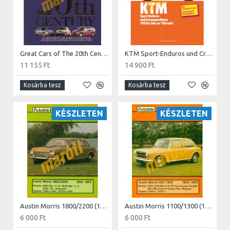
Great Cars of The 20th Century
KTM Sport-Enduros und Crossmaschinen (Javítási könyv)
11 155 Ft
14 900 Ft
Kosárba tesz
Kosárba tesz
KÉSZLETEN
KÉSZLETEN
Austin Morris 1800/2200 (1964-1975)
Austin Morris 1100/1300 (1962-1975)
6 000 Ft
6 000 Ft