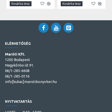
Kosárba tesz
Kosárba tesz
ELÉRHETŐSÉG
Maróti Kft.
1205 Budapest
Nagykőrösi út 91.
06/1-285-6608
06/1-285-0116
info[kukac]marotikonyvker.hu
NYITVATARTÁS