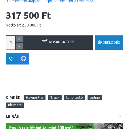
1 vélemény alapján.
-
Írjon véleményt a termékről!
317 500 Ft
Nettó ár: 250 000 Ft
KOSÁRBA TESZ
ÉRDEKLŐDÉS
CÍMKÉK:
HaynesPro
Truck
teherautó
online
ultimate
LEÍRÁS