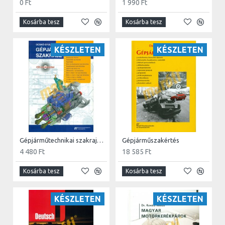
Nem kell telepíteni és regisztrálni, elég egy szélessávú
0 Ft
1 990 Ft
internet kapcsolat, valamint hozzáférési név és jelszó,
Kosárba tesz
Kosárba tesz
és már használhatja is a HaynesPro Truck adatbázist.
✓
Költséghatékony
Nincsen regisztrációs költség. Ár-érték arányos.
KÉSZLETEN
KÉSZLETEN
✓
Új adatok és modulok
A dinamikusan bővülő HaynesPro Truck-ban egyre több
modul érhető el.
✓
Megbízható
Az HaynesPro közvetlenül az autógyártóktól szerzi be
információit, így ellenőrzött forrásból származó adatokat
bocsát felhasználói részére.
Az Online verzió több szerveren fut egyszerre, ezáltal
Gépjárműtechnikai szakrajz (CD melléklettel)
Gépjárműszakértés
biztosítva a zökkenőmentes szolgáltatást.
4 480 Ft
18 585 Ft
Piacvezető járműtechnikai adatbázisnak létezik
Kosárba tesz
Kosárba tesz
egy 3 napos próba verziója.
KÉSZLETEN
KÉSZLETEN