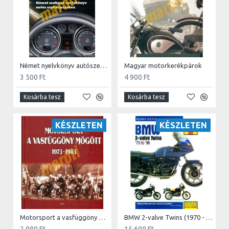
Német nyelvkönyv autószerelőknek CD melléklettel
Magyar motorkerékpárok
3 500 Ft
4 900 Ft
Kosárba tesz
Kosárba tesz
KÉSZLETEN
KÉSZLETEN
Motorsport a vasfüggöny mögött 1973-1983
BMW 2-valve Twins (1970 - 1996)