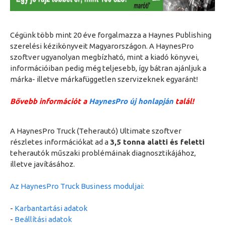
Cégünk több mint 20 éve forgalmazza a Haynes Publishing
szerelési kézikönyveit Magyarországon. A HaynesPro
szoftver ugyanolyan megbízható, mint a kiadó könyvei,
információiban pedig még teljesebb, így bátran ajánljuk a
márka- illetve márkafüggetlen szervizeknek egyaránt!
Bővebb információt a
HaynesPro új honlapján
talál!
A HaynesPro Truck (Teherautó) Ultimate szoftver
részletes információkat ad a
3,5 tonna alatti és feletti
teherautók műszaki problémáinak diagnosztikájához,
illetve javításához.
Az HaynesPro Truck Business moduljai:
-
Karbantartási adatok
-
Beállítási adatok