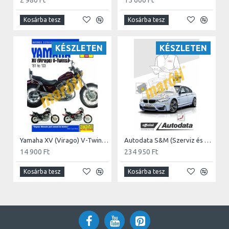
2 980 Ft
15 600 Ft
Kosárba tesz
Kosárba tesz
KÉSZLETEN
KÉSZLETEN
Yamaha XV (Virago) V-Twins (81 - 03)
Autodata S&M (Szerviz és Karbantartás)
14 900 Ft
234 950 Ft
Kosárba tesz
Kosárba tesz