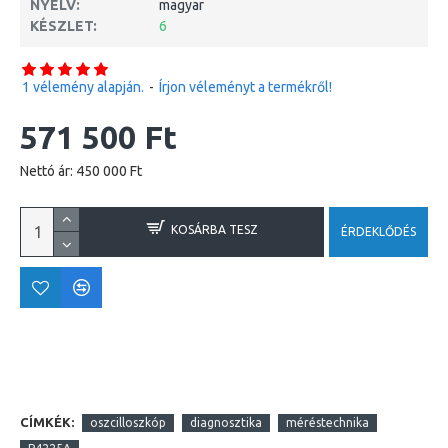
NYELV:
magyar
KÉSZLET:
6
1 vélemény alapján.
-
Írjon véleményt a termékről!
571 500 Ft
Nettó ár: 450 000 Ft
KOSÁRBA TESZ
ÉRDEKLŐDÉS
CÍMKÉK:
oszcilloszkóp
diagnosztika
méréstechnika