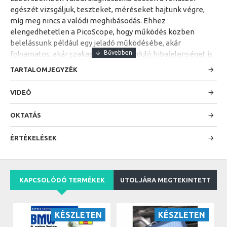
egészét vizsgáljuk, teszteket, méréseket hajtunk végre,
míg meg nincs a valódi meghibásodás. Ehhez
elengedhetetlen a PicoScope, hogy működés közben
belelássunk például egy jeladó működésébe, akár
folyamatos, akár szakaszosan előforduló hibajelenséget is
keresünk. Hogy megjelenítsük és megértsünk a
TARTALOMJEGYZÉK
vezérlőegység által kiadott és fogadott jeleket, vagy akár
mechanikai meghibásodásra utaló jeltorzulások után
VIDEÓ
kutassunk.
OKTATÁS
Belátható, hogy sokrétűen használható eszközről
beszélünk, amely alkalmazkodik a saját diagnosztizálási
ÉRTÉKELÉSEK
szokásainkhoz és mindig megbízható társunk marad a
munka során.
A PicoScope és általában az oszcilloszkóp használata nem
magától értetődő. Annak érdekében, hogy hatékonyan tudj
KAPCSOLÓDÓ TERMÉKEK
UTOLJÁRA MEGTEKINTETT
vele dolgozni, mindenképpen szükséges a gyakorlatra és
tanulásra szánt időd is. Mindegy, hogy éppen most kezdenél
oszcilloszkópot használni vagy már haladó szinten vagy,
KÉSZLETEN
KÉSZLETEN
minden szinten és sok érdekes témakörben biztosítunk