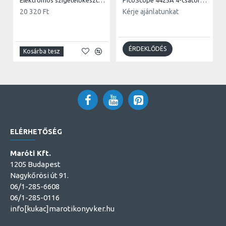
Elektromos szigetelőkesztyű 1000 V (középső réteg)
PicoScope 4425A 4-csatornás oszcilloszkóp - Mester Autódiagnoszta csomag
20 320 Ft
Kérje ajánlatunkat
ÉRDEKLŐDÉS
Kosárba tesz
ELÉRHETŐSÉG
Maróti Kft.
1205 Budapest
Nagykőrösi út 91.
06/1-285-6608
06/1-285-0116
info[kukac]marotikonyvker.hu