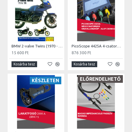
személyre szabott szakmai továbbképzéseket. Várunk
Téged is szeretettel Gépjárműtechnikai Képző
Központunkban.
A kétcsatornás PicoScope-ot minden olyan szakembernek
ajánljuk, akik el szeretnének, vagy már elindultak a
gépjármű-diagnosztika kihívásokkal teli útján. Gyakorlattal
és egy kis elszántsággal gyors, hatékony munkavégzés és
BMW 2-valve Twins (1970 - 1996)
PicoScope 4425A 4-csatornás oszcilloszkóp - Alap Autódiagnoszta csomag
elégedett ügyfélkör garantált.
15 600 Ft
876 300 Ft
Kosárba tesz
Kosárba tesz
ELŐRENDELHETŐ
KÉSZLETEN