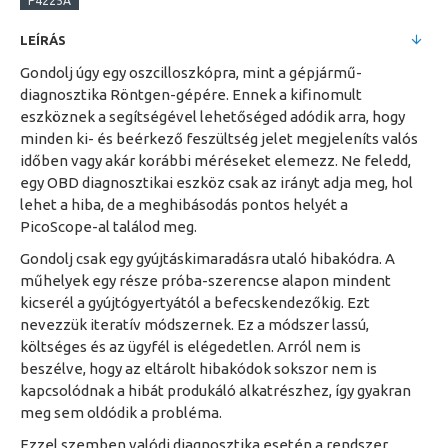
P4225A
LEÍRÁS
Gondolj úgy egy oszcilloszkópra, mint a gépjármű-
diagnosztika Röntgen-gépére. Ennek a kifinomult
eszköznek a segítségével lehetőséged adódik arra, hogy
minden ki- és beérkező feszültség jelet megjeleníts valós
időben vagy akár korábbi méréseket elemezz. Ne feledd,
egy OBD diagnosztikai eszköz csak az irányt adja meg, hol
lehet a hiba, de a meghibásodás pontos helyét a
PicoScope-al találod meg.
Gondolj csak egy gyújtáskimaradásra utaló hibakódra. A
műhelyek egy része próba-szerencse alapon mindent
kicserél a gyújtógyertyától a befecskendezőkig. Ezt
nevezzük iteratív módszernek. Ez a módszer lassú,
költséges és az ügyfél is elégedetlen. Arról nem is
beszélve, hogy az eltárolt hibakódok sokszor nem is
kapcsolódnak a hibát produkáló alkatrészhez, így gyakran
meg sem oldódik a probléma.
Ezzel szemben valódi diagnosztika esetén a rendszer