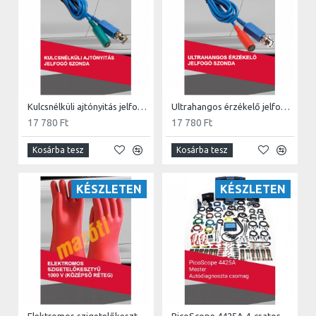
Kulcsnélküli ajtónyitás jelfogó szonda
Ultrahangos érzékelő jelfogó szonda
17 780 Ft
17 780 Ft
Kosárba tesz
Kosárba tesz
KÉSZLETEN
KÉSZLETEN