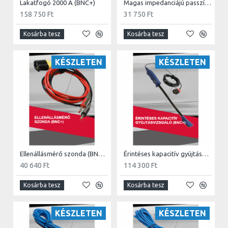
Lakatfogó 2000 A (BNC+)
Magas impedanciájú passzív szonda (100MHz)
158 750 Ft
31 750 Ft
Kosárba tesz
Kosárba tesz
KÉSZLETEN
KÉSZLETEN
Ellenállásmérő szonda (BNC+)
Érintéses kapacitív gyújtásvizsgáló (BNC+)
40 640 Ft
114 300 Ft
Kosárba tesz
Kosárba tesz
KÉSZLETEN
KÉSZLETEN